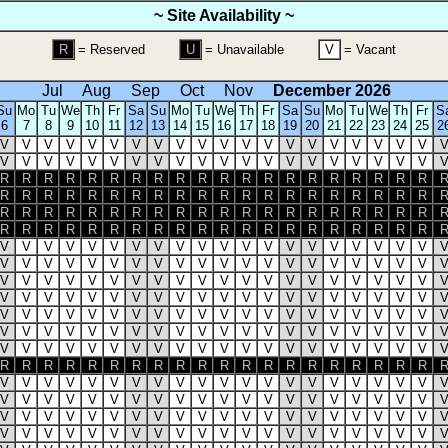
~ Site Availability ~
R
= Reserved
U
= Unavailable
V
= Vacant
Jul
Aug
Sep
Oct
Nov
December 2026
Su
Mo
Tu
We
Th
Fr
Sa
Su
Mo
Tu
We
Th
Fr
Sa
Su
Mo
Tu
We
Th
Fr
S
6
7
8
9
10
11
12
13
14
15
16
17
18
19
20
21
22
23
24
25
2
V
V
V
V
V
V
V
V
V
V
V
V
V
V
V
V
V
V
V
V
V
V
V
V
V
V
V
V
V
V
V
V
V
V
V
V
V
V
V
V
R
R
R
R
R
R
R
R
R
R
R
R
R
R
R
R
R
R
R
R
R
R
R
R
R
R
R
R
R
R
R
R
R
R
R
R
R
R
R
R
R
R
R
R
R
R
R
R
R
R
R
R
R
R
R
R
R
R
R
R
R
R
R
R
R
R
R
R
R
R
R
R
R
R
R
R
R
R
R
R
V
V
V
V
V
V
V
V
V
V
V
V
V
V
V
V
V
V
V
V
V
V
V
V
V
V
V
V
V
V
V
V
V
V
V
V
V
V
V
V
V
V
V
V
V
V
V
V
V
V
V
V
V
V
V
V
V
V
V
V
V
V
V
V
V
V
V
V
V
V
V
V
V
V
V
V
V
V
V
V
V
V
V
V
V
V
V
V
V
V
V
V
V
V
V
V
V
V
V
V
V
V
V
V
V
V
V
V
V
V
V
V
V
V
V
V
V
V
V
V
V
V
V
V
V
V
V
V
V
V
V
V
V
V
V
V
V
V
V
V
R
R
R
R
R
R
R
R
R
R
R
R
R
R
R
R
R
R
R
R
V
V
V
V
V
V
V
V
V
V
V
V
V
V
V
V
V
V
V
V
V
V
V
V
V
V
V
V
V
V
V
V
V
V
V
V
V
V
V
V
V
V
V
V
V
V
V
V
V
V
V
V
V
V
V
V
V
V
V
V
V
V
V
V
V
V
V
V
V
V
V
V
V
V
V
V
V
V
V
V