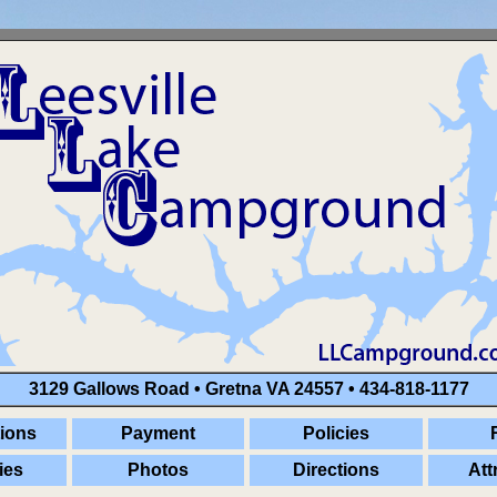
3129 Gallows Road • Gretna VA 24557 • 434-818-1177
ions
Payment
Policies
ies
Photos
Directions
Att